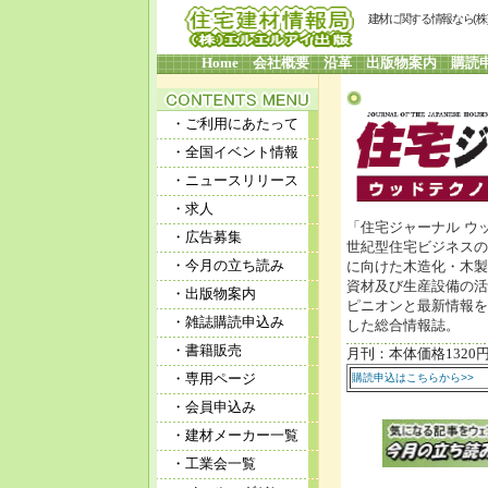
建材に関する情報なら(
Home
会社概要
沿革
出版物案内
購読
・ご利用にあたって
・全国イベント情報
・ニュースリリース
・求人
「住宅ジャーナル ウ
・広告募集
世紀型住宅ビジネスの
・今月の立ち読み
に向けた木造化・木製
資材及び生産設備の活
・出版物案内
ピニオンと最新情報を
・雑誌購読申込み
した総合情報誌。
・書籍販売
月刊：本体価格1320
・専用ページ
購読申込はこちらから>>
・会員申込み
・建材メーカー一覧
・工業会一覧