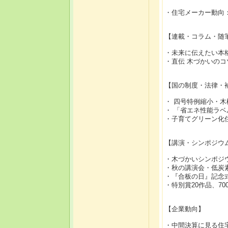
・住宅メーカー動向
【連載・コラム・随
・未来に伝えたい本
・直伝 木づかいの
【国の制度・法律・
・ 四号特例縮小・
・ 「省エネ性能ラ
・子育てグリーン化
【講演・シンポジウ
・木づかいシンポジ
・秋の講演会・低炭
・『合板の日』記念
・特別賞20作品、70
【企業動向】
・中間決算に見る住