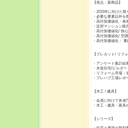
【視点：新商品】
・2033年に向けた
・必要な要素以外を
・高付加価値化・条
・近郊マンション販
・高付加価値化/ 快心
・高付加価値化/ 空調
・高付加価値化： 重
【プレカット/ リフ
・アンケート集計結
・木造住宅/ビルダー
・リフォーム市場：
・プレハブ工場レポ
【木工 / 建具】
・会員に向けて各省庁
・木工・建具・家具
【シリーズ】
・住宅と建築の新刊