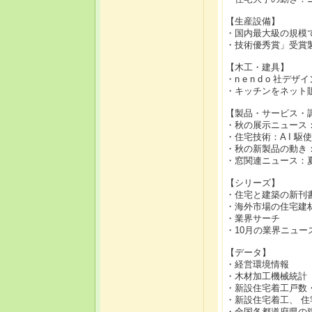
【生産設備】
・国内最大級の規模
・技術優秀賞」受賞
【木工・建具】
・n e n d o 社
・キッチンをネット
【製品・サービス・
・秋の展示ニュース：先端
・住宅技術：A I 
・秋の新製品の動き
・窓関連ニュース：
【シリーズ】
・住宅と建築の新刊
・海外市場の住宅建
・業界サーチ
・10月の業界ニュー
【データ】
・経営環境情報
・木材加工機械統計
・新設住宅着工戸数
・新設住宅着工、 
・全国各都道府県の建