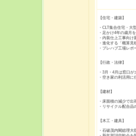
【住宅・建築】
・CLT集合住宅・
・足かけ4年の歳月
・内装仕上工事向け
・進化する「概算見
・プレハブ工場レポ
【行政・法律】
・3月・4月は窓口が
・空き家の利活用に
【建材】
・床面積の減少で出
・リサイクル配合品
【木工・建具】
・石破茂内閣総理大
・新年賀詞交歓会を