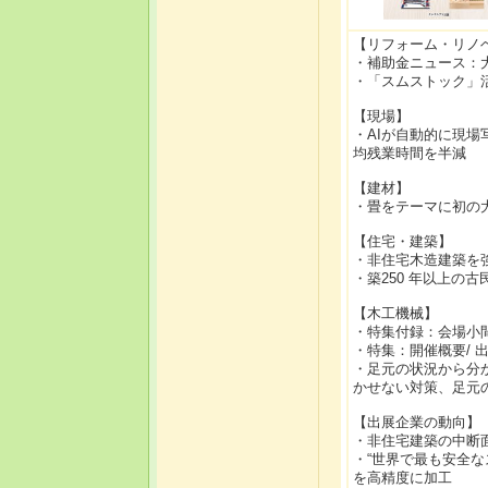
【リフォーム・リノ
・補助金ニュース：
・「スムストック」活
【現場】
・AIが自動的に現場
均残業時間を半減
【建材】
・畳をテーマに初の
【住宅・建築】
・非住宅木造建築を
・築250 年以上の
【木工機械】
・特集付録：会場小間割り
・特集：開催概要/ 出展
・足元の状況から分
かせない対策、足元
【出展企業の動向】
・非住宅建築の中断
・“世界で最も安全な
を高精度に加工