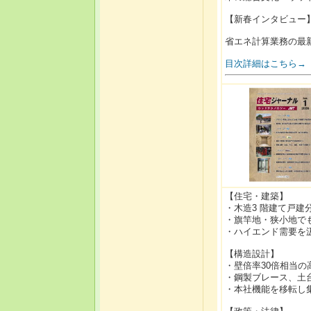
【新春インタビュー
省エネ計算業務の最
目次詳細はこちら→
【住宅・建築】
・木造3 階建て戸
・旗竿地・狭小地で
・ハイエンド需要を
【構造設計】
・壁倍率30倍相当の
・鋼製ブレース、土
・本社機能を移転し