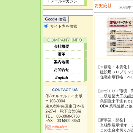
・メールマガジン
---202
サイト内を検索
会社概要
沿革
案内地図
【木構造・木質化】
お問合せ
・建設用３Ｄプリン
・住宅市場戦略・ペ
English
【街づくり・環境・
(株)エルエルアイ出版
・二級建築大工技能士合
〒103-0004
・鳥類飛来予測もと
東京都中央区東日本橋
・ODA 業務連携と
2-27-4 靴下会館6階
TEL 03-3868-0738
【新事業・開発】
FAX 03-5809-3650
・単独型展示場オー
・この土台水切りが