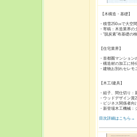
【木構造・基礎】
・積雪250㎝で大空
・寄稿：木造業界の
・“脱炭素”布基礎の
【住宅業界】
・首都圏マンション
・構造材の加工に特
・建物お別れセレモニ
【木工/建具】
・組子、間仕切り：
・ウッドデザイン賞2
・ビジネス関係者向
・新登場木工機械：
目次詳細はこちら→