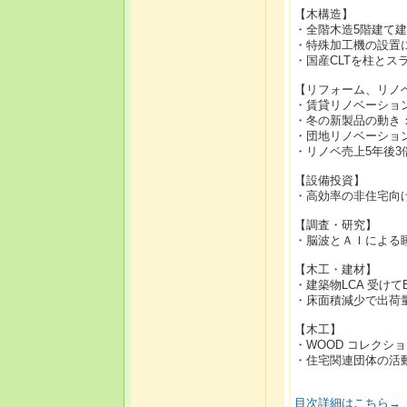
【木構造】
・全階木造5階建て
・特殊加工機の設置
・国産CLTを柱と
【リフォーム、リノ
・賃貸リノベーション
・冬の新製品の動き
・団地リノベーショ
・リノベ売上5年後
【設備投資】
・高効率の非住宅向
【調査・研究】
・脳波とＡＩによる
【木工・建材】
・建築物LCA 受け
・床面積減少で出荷
【木工】
・WOOD コレクショ
・住宅関連団体の活動
目次詳細はこちら→