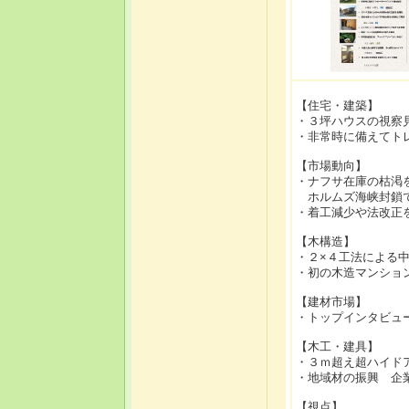
【住宅・建築】
・３坪ハウスの視察
・非常時に備えてト
【市場動向】
・ナフサ在庫の枯渇
ホルムズ海峡封鎖で
・着工減少や法改正
【木構造】
・２×４工法による
・初の木造マンショ
【建材市場】
・トップインタビュ
【木工・建具】
・３ｍ超え超ハイド
・地域材の振興 企
【視点】