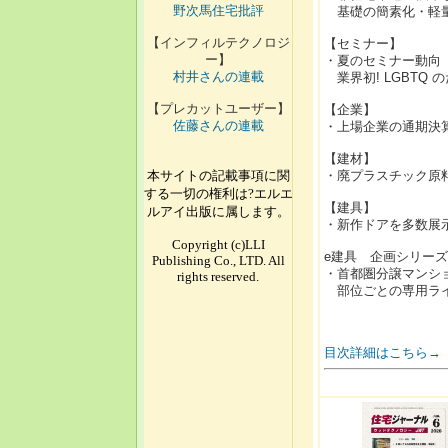
野次馬住宅批評
基礎の簡素化・軽量
【インフィルテクノロジ
【セミナー】
ー】
・夏のセミナー動向
村井さんの連載
業界初! LGBTQ
【プレカットユーザー】
【企業】
佐藤さんの連載
・上場企業の通期決
【建材】
本サイトの記載事項に関
・廃プラスチック原
する一切の権利は?エルエ
【建具】
ルアイ出版に属します。
・新作ドアを多数展
Copyright (c)LLI
e建具 企画シリーズ
Publishing Co., LTD. All
・首都圏分譲マンシ
rights reserved.
部位ごとの専用ライ
目次詳細はこちら→