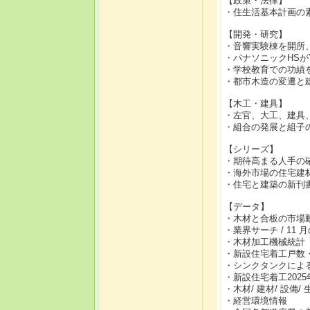
【政策・法律】
・住生活基本計画の
【開発・研究】
・音響実験棟を開所
・パナソニックHSが
・学校教育での功績を
・都市木造の変遷と
【木工・建具】
・左官、大工、建具
・組合の発展と組子
【シリーズ】
・期待高まる人手の
・海外市場の住宅建
・住宅と建築の新刊
【データ】
・木材と合板の市場
・業界サーチ / 11
・木材加工機械統計
・新設住宅着工戸数
・シンクタンクによ
・新設住宅着工2025
・木材/ 建材/ 設備/
・経営環境情報