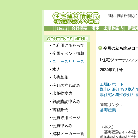
建材に関する情報なら
Home
会社概要
沿革
出版物案内
購読
・ご利用にあたって
今月の立ち読
・全国イベント情報
｢住宅ジャーナルウッ
・ニュースリリース
・求人
2024年7月号
・広告募集
工場レポート
・今月の立ち読み
郡山と浪江の２拠点
・出版物案内
非住宅木造の受注生
・雑誌購読申込み
関連リンク：
・書籍販売
藤寿産業
・会員専用ページ
・会員申込み
（本文）
藤寿産業㈱（本社：
・建材メーカー一覧
系混構造の構造設計