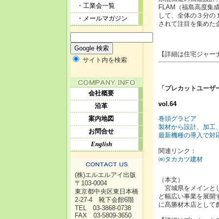
・工業会一覧
FLAM（福島高度
して、全体の３分の１
・メールマガジン
されて注目を集めた
【詳細は住宅ジャーナ
サイト内を検索
「
プレカットユーザ
会社概要
vol.64
沿革
案内地図
巻頭グラビア
製材から設計、加工
お問合せ
最新機種の導入で対
English
関連リンク：
㈱タカカツ建材
(株)エルエルアイ出版
（本文）
〒103-0004
宮城県をメインとし
東京都中央区東日本橋
ど幅広い事業を展開す
2-27-4 靴下会館6階
に髙勝材木店として創
TEL 03-3868-0738
FAX 03-5809-3650